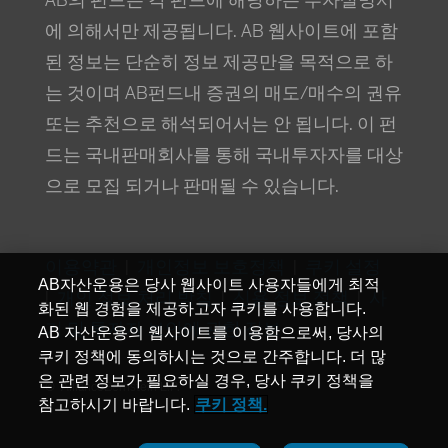
AB의 펀드는 각 펀드에 해당하는 투자설명서
에 의해서만 제공됩니다. AB 웹사이트에 포함
된 정보는 단순히 정보 제공만을 목적으로 하
는 것이며 AB펀드내 증권의 매도/매수의 권유
또는 추천으로 해석되어서는 안 됩니다. 이 펀
드는 국내판매회사를 통해 국내투자자를 대상
으로 모집 되거나 판매될 수 있습니다.
이용약관
개인정보 보호정책
쿠키 설정
|
|
AB자산운용은 당사 웹사이트 사용자들에게 최적
개인 정보 처리 방침
신용 정보 정책
사
|
|
|
화된 웹 경험을 제공하고자 쿠키를 사용합니다.
기 및 투자자 보안에 관한 정보
AB 자산운용의 웹사이트를 이용함으로써, 당사의
쿠키 정책에 동의하시는 것으로 간주합니다. 더 많
은 관련 정보가 필요하실 경우, 당사 쿠키 정책을
©
AllianceBernstein L.P.
참고하시기 바랍니다.
쿠키 정책.