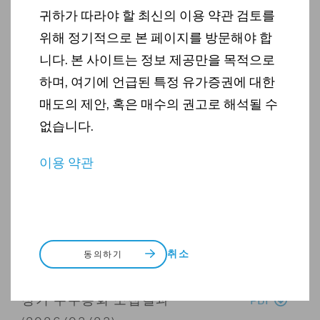
PDF
임시주주총회 결과 공시
귀하가 따라야 할 최신의 이용 약관 검토를
(2026/05/28)
위해 정기적으로 본 페이지를 방문해야 합
PDF
자본감소에 따른 채권자 이의 및 주
니다. 본 사이트는 정보 제공만을 목적으로
권제출 공고
하며, 여기에 언급된 특정 유가증권에 대한
PDF
주요 경영상황 공시 - 자본감소 결정
매도의 제안, 혹은 매수의 권고로 해석될 수
(2026/05/28)
없습니다.
PDF
2026년 1분기 영업보고서
이용 약관
(2026/05/06)
PDF
최소영업자본액 검토보고서
PDF
외부감사인의 감사보고서
취소
동의하기
PDF
임원의 선임 공시 (2026/03/23)
PDF
정기 주주총회 소집결과