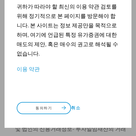
정보활용체제를 다음과 같이 공시합니다.
귀하가 따라야 할 최신의 이용 약관 검토를
관리하는 신용정보의 이
위해 정기적으로 본 페이지를 방문해야 합
용목적 및 종류
니다. 본 사이트는 정보 제공만을 목적으로
하며, 여기에 언급된 특정 유가증권에 대한
매도의 제안, 혹은 매수의 권고로 해석될 수
이용목적
없습니다.
+ 고객 및 거래상대방 확인
+ 집합투자재산 및 투자일임재산의 운용
이용 약관
+ 기타 신용정보의 이용 및 보호에 관한 법률(이
하 ‘신용정보법’) 및 다른 법률의 규정에서 정한
경우
신용정보의 종류
취소
동의하기
+ 식별정보(법인의 상호, 사업자등록번호, 법인
등록번호, 대표자 성명 등), 신용거래정보(기업
및 법인의 신용거래정보- 투자일임재산의 거래