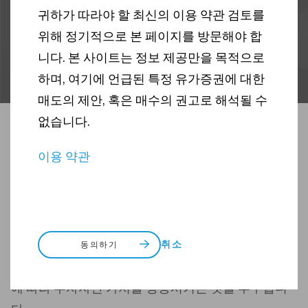
귀하가 따라야 할 최신의 이용 약관 검토를
위해 정기적으로 본 페이지를 방문해야 합
니다. 본 사이트는 정보 제공만을 목적으로
하며, 여기에 언급된 특정 유가증권에 대한
매도의 제안, 혹은 매수의 권고로 해석될 수
없습니다.
투자 목적
이용 약관
이 집합투자기구는 기술 발전 및 혁신으로부터 수익
을 얻을 것으로 예상되는 회사들의 주식에 주로 투자
하는 해외집합투자기구인 AB SICAV I – 인터내셔널
취소
테크놀로지 포트폴리오(‘피투자펀드’)를 주된 투자대
동의하기
상으로 투자함으로써 자본 성장을 통해 시간이 지남
에 따라 투자자산 가치를 상승시키는 것을 추구합니